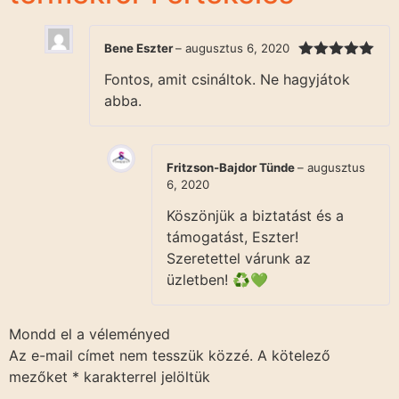
Bene Eszter
–
augusztus 6, 2020
Értékelés:
Fontos, amit csináltok. Ne hagyjátok
5
/ 5
abba.
Fritzson-Bajdor Tünde
–
augusztus
6, 2020
Köszönjük a biztatást és a
támogatást, Eszter!
Szeretettel várunk az
üzletben! ♻️💚
Mondd el a véleményed
Az e-mail címet nem tesszük közzé.
A kötelező
mezőket
*
karakterrel jelöltük