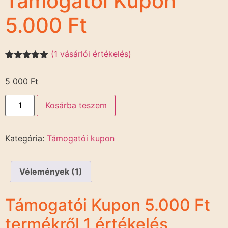
Támogatói Kupon
5.000 Ft
(
1
vásárlói értékelés)
Értékelés
1
5.00
az 5-
5 000
Ft
ből,
értékelés
alapján
Kosárba teszem
Kategória:
Támogatói kupon
Vélemények (1)
Támogatói Kupon 5.000 Ft
termékről 1 értékelés