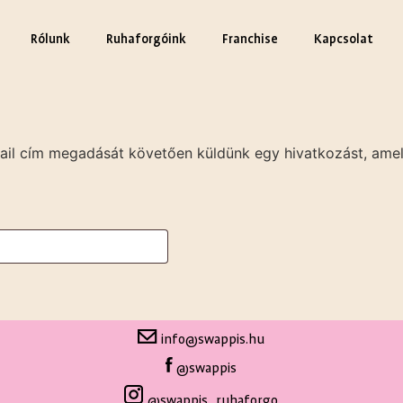
Rólunk
Ruhaforgóink
Franchise
Kapcsolat
email cím megadását követően küldünk egy hivatkozást, amely
info@swappis.hu
@swappis
@swappis_ruhaforgo